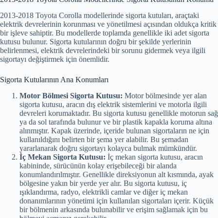
2013-2018 Toyota Corolla modellerinde sigorta kutuları, araçtaki
elektrik devrelerinin korunması ve yönetilmesi açısından oldukça kritik
bir işleve sahiptir. Bu modellerde toplamda genellikle iki adet sigorta
kutusu bulunur. Sigorta kutularının doğru bir şekilde yerlerinin
belirlenmesi, elektrik devrelerindeki bir sorunu gidermek veya ilgili
sigortayı değiştirmek için önemlidir.
Sigorta Kutularının Ana Konumları
Motor Bölmesi Sigorta Kutusu:
Motor bölmesinde yer alan
sigorta kutusu, aracın dış elektrik sistemlerini ve motorla ilgili
devreleri korumaktadır. Bu sigorta kutusu genellikle motorun sağ
ya da sol tarafında bulunur ve bir plastik kapakla koruma altına
alınmıştır. Kapak üzerinde, içeride bulunan sigortaların ne için
kullanıldığını belirten bir şema yer alabilir. Bu şemadan
yararlanarak doğru sigortayı kolayca bulmak mümkündür.
İç Mekan Sigorta Kutusu:
İç mekan sigorta kutusu, aracın
kabininde, sürücünün kolay erişebileceği bir alanda
konumlandırılmıştır. Genellikle direksiyonun alt kısmında, ayak
bölgesine yakın bir yerde yer alır. Bu sigorta kutusu, iç
ışıklandırma, radyo, elektrikli camlar ve diğer iç mekan
donanımlarının yönetimi için kullanılan sigortaları içerir. Küçük
bir bölmenin arkasında bulunabilir ve erişim sağlamak için bu