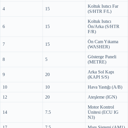
Koltuk Isıtıcı Far
4
15
(S/HTR F/L)
Koltuk Isıtıcı
6
15
Ön/Arka (S/HTR
F/R)
Ön Cam Yıkama
7
15
(WASHER)
Gösterge Paneli
8
5
(METRE)
Arka Sol Kapı
9
20
(KAPI S/S)
10
10
Hava Yastığı (A/B)
12
20
Ateşleme (IGN)
Motor Kontrol
14
7.5
Ünitesi (ECU IG
N3)
17
7.5
Marş Sistemi (AM1)