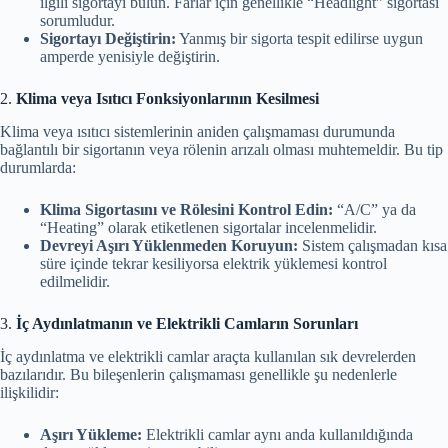
ilgili sigortayı bulun. Farlar için genellikle “Headlight” sigortası
sorumludur.
Sigortayı Değiştirin:
Yanmış bir sigorta tespit edilirse uygun
amperde yenisiyle değiştirin.
2.
Klima veya Isıtıcı Fonksiyonlarının Kesilmesi
Klima veya ısıtıcı sistemlerinin aniden çalışmaması durumunda
bağlantılı bir sigortanın veya rölenin arızalı olması muhtemeldir. Bu tip
durumlarda:
Klima Sigortasını ve Rölesini Kontrol Edin:
“A/C” ya da
“Heating” olarak etiketlenen sigortalar incelenmelidir.
Devreyi Aşırı Yüklenmeden Koruyun:
Sistem çalışmadan kısa
süre içinde tekrar kesiliyorsa elektrik yüklemesi kontrol
edilmelidir.
3.
İç Aydınlatmanın ve Elektrikli Camların Sorunları
İç aydınlatma ve elektrikli camlar araçta kullanılan sık devrelerden
bazılarıdır. Bu bileşenlerin çalışmaması genellikle şu nedenlerle
ilişkilidir:
Aşırı Yükleme:
Elektrikli camlar aynı anda kullanıldığında