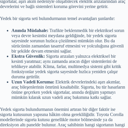
sigortalar, aşırı akım nedeniyle oluşabilecek elektrik arızalarından araç
devrelerini ve bağlı sistemleri koruma görevini yerine getirir.
Yedek bir sigorta seti bulundurmanın temel avantajları şunlardır:
Anında Müdahale:
Trafikte beklenmedik bir elektriksel sorun
veya devre kesintisi meydana geldiğinde, bir yedek sigorta
sayesinde sorunun hızlıca çözülmesi mümkün olur. Bu da
sürücünün zamandan tasarruf etmesini ve yolculuğuna güvenli
bir şekilde devam etmesini sağlar.
Ekstra Güvenlik:
Sigorta arızaları yalnızca elektriksel bir
kesinti yaratmaz; aynı zamanda aracın diğer sistemlerini de
tehlikeye atabilir. Klima, farlar, multimedya sistemi gibi kritik
fonksiyonlar yedek sigorta sayesinde hızlıca yeniden çalışır
duruma getirilir.
Uzun Vadeli Koruma:
Elektrik devrelerindeki aşırı akımlar,
araç bileşenlerinin ömrünü kısaltabilir. Sigorta, bu tür hasarların
önüne geçerken yedek sigortalar, anında değişim yapmayı
mümkün kılarak uzun vadeli araç bakımına katkı sağlar.
Yedek sigorta bulundurmanın önemini artıran bir diğer faktör ise
sigorta kutusunun yapısına hâkim olma gerekliliğidir. Toyota Corolla
modellerinde sigorta kutusu genellikle motor bölmesinde ya da
direksiyon altı panelde bulunur. Araç sahibinin hangi sigortanın hangi