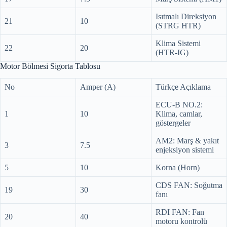
Isıtmalı Direksiyon
21
10
(STRG HTR)
Klima Sistemi
22
20
(HTR‑IG)
Motor Bölmesi Sigorta Tablosu
No
Amper (A)
Türkçe Açıklama
ECU‑B NO.2:
1
10
Klima, camlar,
göstergeler
AM2: Marş & yakıt
3
7.5
enjeksiyon sistemi
5
10
Korna (Horn)
CDS FAN: Soğutma
19
30
fanı
RDI FAN: Fan
20
40
motoru kontrolü