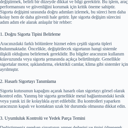
değiştirmek, belirli bir düzeyde dikkat ve bilgi gerektirir. Bu işlem, araç
performansını ve güvenliğini korumak için kritik öneme sahiptir.
Sigorta değişimi sırasında doğru adımları izlemek, bu süreci hem daha
kolay hem de daha güvenli hale getirir. İşte sigorta değişim sürecini
adım adım ele alarak anlaşılır bir rehber:
1. Doğru Sigorta Tipini Belirleme
Aracınızdaki farklı bölümlere hizmet eden çeşitli sigorta tipleri
bulunmaktadır. Öncelikle, değiştirilecek sigortanın hangi sistemle
ilişkili olduğunu belirlemek gereklidir. Bu bilgiler aracınızın kullanım
kılavuzunda veya sigorta şemasında açıkça belirtilmiştir. Genellikle
sigortalar motor, ışıklandırma, elektrikli camlar, klima gibi sistemler için
ayrılmıştır.
2. Hasarlı Sigortayı Tanımlama
Sigorta kutusunun kapağını açarak hasarlı olan sigortayı görsel olarak
kontrol edin. Yanmış bir sigorta genellikle metal bağlantısındaki kesik
veya yanık izi ile kolaylıkla ayırt edilebilir. Bu kontrolleri yaparken
aracınızın kapalı ve kontaktan uzak bir durumda olmasına dikkat edin.
3. Uyumluluk Kontrolü ve Yedek Parça Temini
Değiştirmeniz gereken sigortanın amper değerini ve tipini öğrenerek