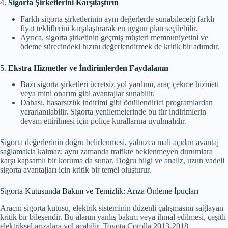
4.
Sigorta Şirketlerini Karşılaştırın
Farklı sigorta şirketlerinin aynı değerlerde sunabileceği farklı
fiyat tekliflerini karşılaştırarak en uygun plan seçilebilir.
Ayrıca, sigorta şirketinin geçmiş müşteri memnuniyetini ve
ödeme sürecindeki hızını değerlendirmek de kritik bir adımdır.
5.
Ekstra Hizmetler ve İndirimlerden Faydalanın
Bazı sigorta şirketleri ücretsiz yol yardımı, araç çekme hizmeti
veya mini onarım gibi avantajlar sunabilir.
Dahası, hasarsızlık indirimi gibi ödüllendirici programlardan
yararlanılabilir. Sigorta yenilemelerinde bu tür indirimlerin
devam ettirilmesi için poliçe kurallarına uyulmalıdır.
Sigorta değerlerinin doğru belirlenmesi, yalnızca mali açıdan avantaj
sağlamakla kalmaz; aynı zamanda trafikte beklenmeyen durumlara
karşı kapsamlı bir koruma da sunar. Doğru bilgi ve analiz, uzun vadeli
sigorta avantajları için kritik bir temel oluşturur.
Sigorta Kutusunda Bakım ve Temizlik: Arıza Önleme İpuçları
Aracın sigorta kutusu, elektrik sisteminin düzenli çalışmasını sağlayan
kritik bir bileşendir. Bu alanın yanlış bakım veya ihmal edilmesi, çeşitli
elektriksel arızalara yol açabilir. Toyota Corolla 2013-2018