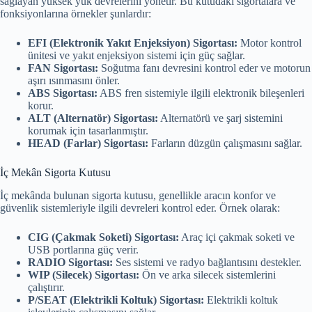
sağlayan yüksek yük devrelerini yönetir. Bu kutudaki sigortalara ve
fonksiyonlarına örnekler şunlardır:
EFI (Elektronik Yakıt Enjeksiyon) Sigortası:
Motor kontrol
ünitesi ve yakıt enjeksiyon sistemi için güç sağlar.
FAN Sigortası:
Soğutma fanı devresini kontrol eder ve motorun
aşırı ısınmasını önler.
ABS Sigortası:
ABS fren sistemiyle ilgili elektronik bileşenleri
korur.
ALT (Alternatör) Sigortası:
Alternatörü ve şarj sistemini
korumak için tasarlanmıştır.
HEAD (Farlar) Sigortası:
Farların düzgün çalışmasını sağlar.
İç Mekân Sigorta Kutusu
İç mekânda bulunan sigorta kutusu, genellikle aracın konfor ve
güvenlik sistemleriyle ilgili devreleri kontrol eder. Örnek olarak:
CIG (Çakmak Soketi) Sigortası:
Araç içi çakmak soketi ve
USB portlarına güç verir.
RADIO Sigortası:
Ses sistemi ve radyo bağlantısını destekler.
WIP (Silecek) Sigortası:
Ön ve arka silecek sistemlerini
çalıştırır.
P/SEAT (Elektrikli Koltuk) Sigortası:
Elektrikli koltuk