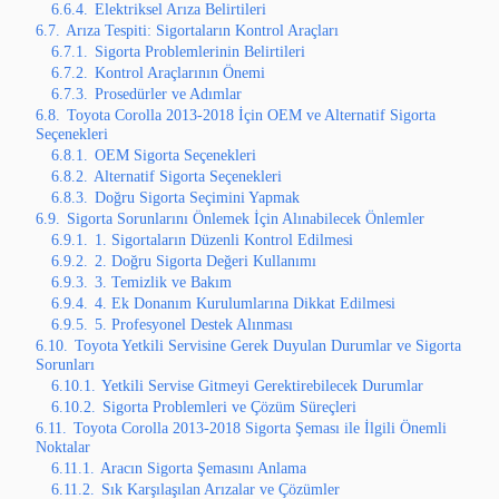
6.6.4.
Elektriksel Arıza Belirtileri
6.7.
Arıza Tespiti: Sigortaların Kontrol Araçları
6.7.1.
Sigorta Problemlerinin Belirtileri
6.7.2.
Kontrol Araçlarının Önemi
6.7.3.
Prosedürler ve Adımlar
6.8.
Toyota Corolla 2013-2018 İçin OEM ve Alternatif Sigorta
Seçenekleri
6.8.1.
OEM Sigorta Seçenekleri
6.8.2.
Alternatif Sigorta Seçenekleri
6.8.3.
Doğru Sigorta Seçimini Yapmak
6.9.
Sigorta Sorunlarını Önlemek İçin Alınabilecek Önlemler
6.9.1.
1. Sigortaların Düzenli Kontrol Edilmesi
6.9.2.
2. Doğru Sigorta Değeri Kullanımı
6.9.3.
3. Temizlik ve Bakım
6.9.4.
4. Ek Donanım Kurulumlarına Dikkat Edilmesi
6.9.5.
5. Profesyonel Destek Alınması
6.10.
Toyota Yetkili Servisine Gerek Duyulan Durumlar ve Sigorta
Sorunları
6.10.1.
Yetkili Servise Gitmeyi Gerektirebilecek Durumlar
6.10.2.
Sigorta Problemleri ve Çözüm Süreçleri
6.11.
Toyota Corolla 2013-2018 Sigorta Şeması ile İlgili Önemli
Noktalar
6.11.1.
Aracın Sigorta Şemasını Anlama
6.11.2.
Sık Karşılaşılan Arızalar ve Çözümler