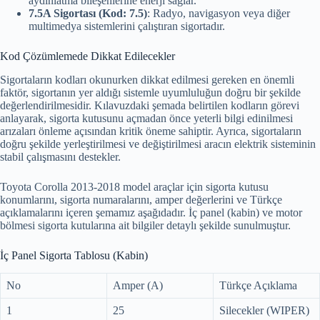
aydınlatma bileşenlerine enerji sağlar.
7.5A Sigortası (Kod: 7.5)
: Radyo, navigasyon veya diğer
multimedya sistemlerini çalıştıran sigortadır.
Kod Çözümlemede Dikkat Edilecekler
Sigortaların kodları okunurken dikkat edilmesi gereken en önemli
faktör, sigortanın yer aldığı sistemle uyumluluğun doğru bir şekilde
değerlendirilmesidir. Kılavuzdaki şemada belirtilen kodların görevi
anlayarak, sigorta kutusunu açmadan önce yeterli bilgi edinilmesi
arızaları önleme açısından kritik öneme sahiptir. Ayrıca, sigortaların
doğru şekilde yerleştirilmesi ve değiştirilmesi aracın elektrik sisteminin
stabil çalışmasını destekler.
Toyota Corolla 2013-2018 model araçlar için sigorta kutusu
konumlarını, sigorta numaralarını, amper değerlerini ve Türkçe
açıklamalarını içeren şemamız aşağıdadır. İç panel (kabin) ve motor
bölmesi sigorta kutularına ait bilgiler detaylı şekilde sunulmuştur.
İç Panel Sigorta Tablosu (Kabin)
No
Amper (A)
Türkçe Açıklama
1
25
Silecekler (WIPER)