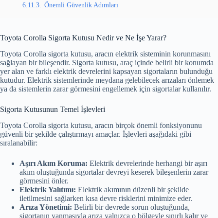
6.11.3.
Önemli Güvenlik Adımları
Toyota Corolla Sigorta Kutusu Nedir ve Ne İşe Yarar?
Toyota Corolla sigorta kutusu, aracın elektrik sisteminin korunmasını
sağlayan bir bileşendir. Sigorta kutusu, araç içinde belirli bir konumda
yer alan ve farklı elektrik devrelerini kapsayan sigortaların bulunduğu
kutudur. Elektrik sistemlerinde meydana gelebilecek arızaları önlemek
ya da sistemlerin zarar görmesini engellemek için sigortalar kullanılır.
Sigorta Kutusunun Temel İşlevleri
Toyota Corolla sigorta kutusu, aracın birçok önemli fonksiyonunu
güvenli bir şekilde çalıştırmayı amaçlar. İşlevleri aşağıdaki gibi
sıralanabilir:
Aşırı Akım Koruma:
Elektrik devrelerinde herhangi bir aşırı
akım oluştuğunda sigortalar devreyi keserek bileşenlerin zarar
görmesini önler.
Elektrik Yalıtımı:
Elektrik akımının düzenli bir şekilde
iletilmesini sağlarken kısa devre risklerini minimize eder.
Arıza Yönetimi:
Belirli bir devrede sorun oluştuğunda,
sigortanın yanmasıyla arıza yalnızca o bölgeyle sınırlı kalır ve