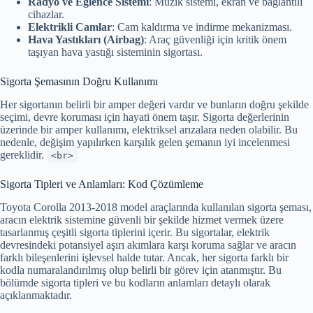
Radyo ve Eğlence Sistemi
: Müzik sistemi, ekran ve bağlantılı
cihazlar.
Elektrikli Camlar
: Cam kaldırma ve indirme mekanizması.
Hava Yastıkları (Airbag)
: Araç güvenliği için kritik önem
taşıyan hava yastığı sisteminin sigortası.
Sigorta Şemasının Doğru Kullanımı
Her sigortanın belirli bir amper değeri vardır ve bunların doğru şekilde
seçimi, devre koruması için hayati önem taşır. Sigorta değerlerinin
üzerinde bir amper kullanımı, elektriksel arızalara neden olabilir. Bu
nedenle, değişim yapılırken karşılık gelen şemanın iyi incelenmesi
gereklidir.
<br>
Sigorta Tipleri ve Anlamları: Kod Çözümleme
Toyota Corolla 2013-2018 model araçlarında kullanılan sigorta şeması,
aracın elektrik sistemine güvenli bir şekilde hizmet vermek üzere
tasarlanmış çeşitli sigorta tiplerini içerir. Bu sigortalar, elektrik
devresindeki potansiyel aşırı akımlara karşı koruma sağlar ve aracın
farklı bileşenlerini işlevsel halde tutar. Ancak, her sigorta farklı bir
kodla numaralandırılmış olup belirli bir görev için atanmıştır. Bu
bölümde sigorta tipleri ve bu kodların anlamları detaylı olarak
açıklanmaktadır.