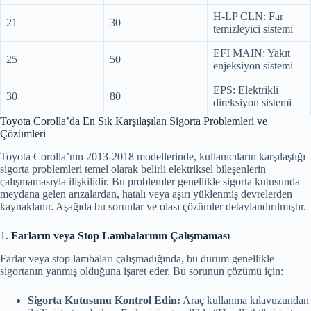
H‑LP CLN: Far
21
30
temizleyici sistemi
EFI MAIN: Yakıt
25
50
enjeksiyon sistemi
EPS: Elektrikli
30
80
direksiyon sistemi
Toyota Corolla’da En Sık Karşılaşılan Sigorta Problemleri ve
Çözümleri
Toyota Corolla’nın 2013-2018 modellerinde, kullanıcıların karşılaştığı
sigorta problemleri temel olarak belirli elektriksel bileşenlerin
çalışmamasıyla ilişkilidir. Bu problemler genellikle sigorta kutusunda
meydana gelen arızalardan, hatalı veya aşırı yüklenmiş devrelerden
kaynaklanır. Aşağıda bu sorunlar ve olası çözümler detaylandırılmıştır.
1.
Farların veya Stop Lambalarının Çalışmaması
Farlar veya stop lambaları çalışmadığında, bu durum genellikle
sigortanın yanmış olduğuna işaret eder. Bu sorunun çözümü için:
Sigorta Kutusunu Kontrol Edin:
Araç kullanma kılavuzundan