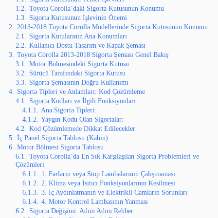
1.2.
Toyota Corolla’daki Sigorta Kutusunun Konumu
1.3.
Sigorta Kutusunun İşlevinin Önemi
2.
2013-2018 Toyota Corolla Modellerinde Sigorta Kutusunun Konumu
2.1.
Sigorta Kutularının Ana Konumları
2.2.
Kullanıcı Dostu Tasarım ve Kapak Şeması
3.
Toyota Corolla 2013-2018 Sigorta Şeması Genel Bakış
3.1.
Motor Bölmesindeki Sigorta Kutusu
3.2.
Sürücü Tarafındaki Sigorta Kutusu
3.3.
Sigorta Şemasının Doğru Kullanımı
4.
Sigorta Tipleri ve Anlamları: Kod Çözümleme
4.1.
Sigorta Kodları ve İlgili Fonksiyonları
4.1.1.
Ana Sigorta Tipleri:
4.1.2.
Yaygın Kodu Olan Sigortalar:
4.2.
Kod Çözümlemede Dikkat Edilecekler
5.
İç Panel Sigorta Tablosu (Kabin)
6.
Motor Bölmesi Sigorta Tablosu
6.1.
Toyota Corolla’da En Sık Karşılaşılan Sigorta Problemleri ve
Çözümleri
6.1.1.
1. Farların veya Stop Lambalarının Çalışmaması
6.1.2.
2. Klima veya Isıtıcı Fonksiyonlarının Kesilmesi
6.1.3.
3. İç Aydınlatmanın ve Elektrikli Camların Sorunları
6.1.4.
4. Motor Kontrol Lambasının Yanması
6.2.
Sigorta Değişimi: Adım Adım Rehber