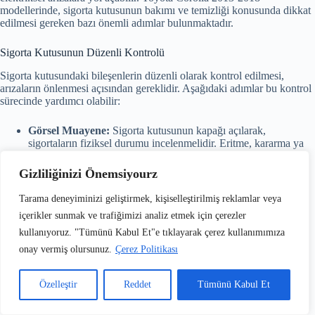
modellerinde, sigorta kutusunun bakımı ve temizliği konusunda dikkat
edilmesi gereken bazı önemli adımlar bulunmaktadır.
Sigorta Kutusunun Düzenli Kontrolü
Sigorta kutusundaki bileşenlerin düzenli olarak kontrol edilmesi,
arızaların önlenmesi açısından gereklidir. Aşağıdaki adımlar bu kontrol
sürecinde yardımcı olabilir:
Görsel Muayene:
Sigorta kutusunun kapağı açılarak,
sigortaların fiziksel durumu incelenmelidir. Eritme, kararma ya
da korozyon belirtileri varsa bu durum sigortanın değiştirilmesi
gerektiğini ifade eder.
Gizliliğinizi Önemsiyourz
Bağlantı Kontrolü:
Kablolar ve diğer bağlantı noktaları
gevşeklik veya hasar açısından değerlendirilmelidir. Gevşek
Tarama deneyiminizi geliştirmek, kişiselleştirilmiş reklamlar veya
bağlantılar zamanla kısa devreye neden olabilir.
içerikler sunmak ve trafiğimizi analiz etmek için çerezler
kullanıyoruz. "Tümünü Kabul Et"e tıklayarak çerez kullanımımıza
Nem ve Toz Temizliği
onay vermiş olursunuz.
Çerez Politikası
Toyota Corolla’nın sigorta kutusu genellikle kapalı ve korunaklı bir
alanda bulunduğundan genel temizlik kolaydır, ancak yine de nem ve
toz birikimine karşı önlemler alınmalıdır:
Özelleştir
Reddet
Tümünü Kabul Et
Kuru Fırça Kullanımı:
Sigorta kutusundaki tozu temizlemek