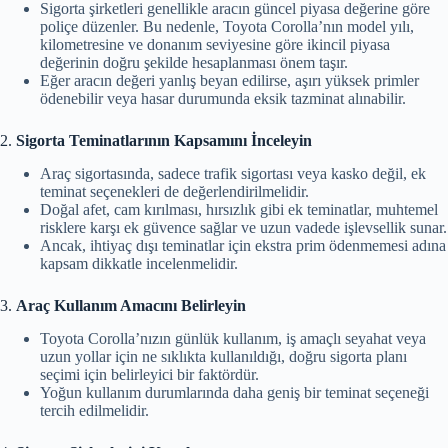
Sigorta şirketleri genellikle aracın güncel piyasa değerine göre
poliçe düzenler. Bu nedenle, Toyota Corolla’nın model yılı,
kilometresine ve donanım seviyesine göre ikincil piyasa
değerinin doğru şekilde hesaplanması önem taşır.
Eğer aracın değeri yanlış beyan edilirse, aşırı yüksek primler
ödenebilir veya hasar durumunda eksik tazminat alınabilir.
2.
Sigorta Teminatlarının Kapsamını İnceleyin
Araç sigortasında, sadece trafik sigortası veya kasko değil, ek
teminat seçenekleri de değerlendirilmelidir.
Doğal afet, cam kırılması, hırsızlık gibi ek teminatlar, muhtemel
risklere karşı ek güvence sağlar ve uzun vadede işlevsellik sunar.
Ancak, ihtiyaç dışı teminatlar için ekstra prim ödenmemesi adına
kapsam dikkatle incelenmelidir.
3.
Araç Kullanım Amacını Belirleyin
Toyota Corolla’nızın günlük kullanım, iş amaçlı seyahat veya
uzun yollar için ne sıklıkta kullanıldığı, doğru sigorta planı
seçimi için belirleyici bir faktördür.
Yoğun kullanım durumlarında daha geniş bir teminat seçeneği
tercih edilmelidir.