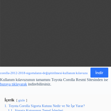
İndir
corolla-2012-2018-sigortaların-değişitirilmesi-kullanım kılavuzu
Kullanım kılavuzunun tamamını Toyota Corolla Resmi Sitesinden ise
buraya tıklayarak
indirebilirsiniz.
İçerik
gizle
1.
Toyota Corolla Sigorta Kutusu Nedir ve Ne İşe Yarar?
1.1.
Sigorta Kutusunun Temel İşlevleri