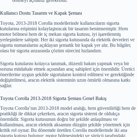
bölmeyi açmanız gerekebilir.
Kullanıcı Dostu Tasarım ve Kapak Şeması
Toyota, 2013-2018 Corolla modellerinde kullanıcıların sigorta
kutularına erişimini kolaylaştıracak bir tasarım benimsemiştir. Hem
motor bölmesi hem de iç mekan sigorta kutusu, iyi işaretlenmiş
yerleşimlere sahiptir. Her iki sigorta kutusunda da elektrik devreleri ve
sigorta numaralarını açıklayan şematik bir kapak yer alır. Bu bilgiler,
olası bir sigorta arızasında çözüm sürecini hızlandırır.
Sigorta kutularını kolayca tanımak, düzenli bakım yapmak veya bir
soruna müdahale etmek açısından araç sahipleri için önemlidir. Üretici
önerilerine uygun şekilde sigortaların kontrol edilmesi ve gerektiğinde
değiştirilmesi, aracın elektrik sisteminin uzun ömürlü olmasına katkı
sağlar.
Toyota Corolla 2013-2018 Sigorta Şeması Genel Bakış
Toyota Corolla’nın 2013-2018 model aralığı, hem güvenilirliği hem de
pratikliği ile dikkat çekerken, aracın sigorta sistemi de oldukça
önemlidir. Sigorta kutusunun doğru bir şekilde anlaşılması ve
kullanılması, aracın elektrik aksamını düzgün şekilde yönetmek için
kritik rol oynar. Bu dönemde üretilen Corolla modellerinde iki ana
sigorta kutusu bulunur: motor bölmesindeki ve sürücü tarafındaki