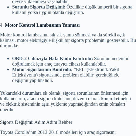
devre yüklenmesi yaşanabilir.
Sorunlu Sigorta Değişimi:
Özellikle düşük amperli bir sigorta
kullanılıyorsa uygun olanla değiştirin.
4.
Motor Kontrol Lambasının Yanması
Motor kontrol lambasının sık sık yanıp sönmesi ya da sürekli açık
kalması, motor elektriğiyle ilişkili bir sigorta problemini gösterebilir. Bu
durumda:
OBD-2 Cihazıyla Hata Kodu Kontrolü:
Sorunun nedenini
doğrulamak için araç tarayıcı cihazı kullanılabilir.
Motor Sigortasının Kontrolü:
“EFI” (Elektronik Yakıt
Enjeksiyonu) sigortasında problem olabilir; gerektiğinde
değişimi yapılmalıdır.
Yukarıdaki durumlara ek olarak, sigorta sorunlarının önlenmesi için
kullanıcıların, aracın sigorta kutusunu düzenli olarak kontrol etmeleri
ve elektrik sisteminin aşırı yükleme yapmadığından emin olmaları
önerilir.
Sigorta Değişimi: Adım Adım Rehber
Toyota Corolla’nın 2013-2018 modelleri için araç sigortasını