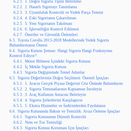
6.2.1.
1. Doğru Sigorta Tipini Belirleme
6.2.2.
2. Hasarlı Sigortayı Tanımlama
6.2.3.
3. Uyumluluk Kontrolü ve Yedek Parça Temini
6.2.4.
4. Eski Sigortanın Çıkartılması
6.2.5.
5. Yeni Sigortanın Takılması
6.2.6.
6. İşlevselliğin Kontrol Edilmesi
6.2.7.
Öneriler ve Güvenlik Önlemleri
6.3.
Toyota Corolla 2013-2018 Modellerinde Yedek Sigorta
Bulundurmanın Önemi
6.4.
Sigorta Kutusu Şeması: Hangi Sigorta Hangi Fonksiyonu
Kontrol Ediyor?
6.4.1.
Motor Bölmesi İçindeki Sigorta Kutusu
6.4.2.
İç Mekân Sigorta Kutusu
6.4.3.
Sigorta Değişiminde Temel Adımlar
6.5.
Sigorta Değerlerinin Doğru Seçilmesi: Önemli İpuçları
6.5.1.
1. Aracın Gerçek Piyasa Değerini Göz Önünde Bulundurun
6.5.2.
2. Sigorta Teminatlarının Kapsamını İnceleyin
6.5.3.
3. Araç Kullanım Amacını Belirleyin
6.5.4.
4. Sigorta Şirketlerini Karşılaştırın
6.5.5.
5. Ekstra Hizmetler ve İndirimlerden Faydalanın
6.6.
Sigorta Kutusunda Bakım ve Temizlik: Arıza Önleme İpuçları
6.6.1.
Sigorta Kutusunun Düzenli Kontrolü
6.6.2.
Nem ve Toz Temizliği
6.6.3.
Sigorta Kutusu Koruması İçin İpuçları