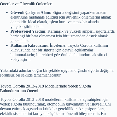
Öneriler ve Güvenlik Önlemleri
Güvenli Çalışma Alanı:
Sigorta değişimi yaparken aracın
elektriğine müdahale edildiği için güvenlik önlemlerini almak
önemlidir. İdeal olarak, işlem kuru ve temiz bir alanda
gerçekleştirilmelidir.
Profesyonel Yardım:
Karmaşık ve yüksek amperli sigortalarda
herhangi bir hata olmaması için bir uzmandan destek almak
gerekebilir.
Kullanım Kılavuzunu İnceleme:
Toyota Corolla kullanım
kılavuzunda her bir sigorta için detaylı açıklamalar
bulunmaktadır; bu rehberi göz önünde bulundurmak süreci
kolaylaştırır.
Yukarıdaki adımlar doğru bir şekilde uygulandığında sigorta değişimi
sorunsuz bir şekilde tamamlanacaktır.
Toyota Corolla 2013-2018 Modellerinde Yedek Sigorta
Bulundurmanın Önemi
Toyota Corolla 2013-2018 modellerini kullanan araç sahipleri için
yedek sigorta bulundurmak, otomobilin güvenliğini ve işlevselliğini
devam ettirmek açısından kritik bir gerekliliktir. Araç sigortaları,
elektrik sistemlerini koruyan küçük ama önemli bileşenlerdir. Bu